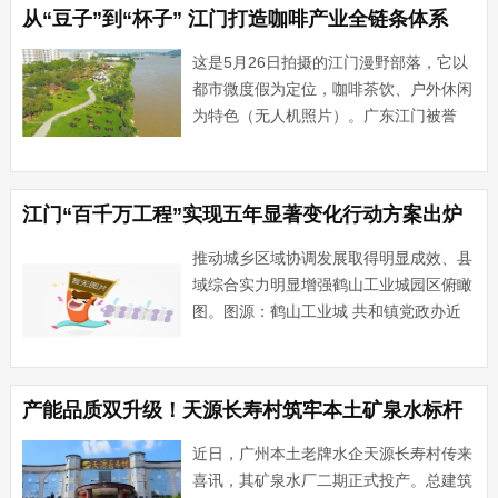
托车品牌“张雪机车”在世界超级摩托车锦
从“豆子”到“杯子” 江门打造咖啡产业全链条体系
标赛中的亮眼···...
这是5月26日拍摄的江门漫野部落，它以
都市微度假为定位，咖啡茶饮、户外休闲
为特色（无人机照片）。广东江门被誉
为“中国第一侨乡”。近年来，在这片并不
盛产咖啡豆的土地上，构建起一个年产值
超30亿元的“咖啡王国”，“无中生
江门“百千万工程”实现五年显著变化行动方案出炉
有”地“长”出了一条从生···...
推动城乡区域协调发展取得明显成效、县
域综合实力明显增强鹤山工业城园区俯瞰
图。图源：鹤山工业城 共和镇党政办近
日，江门市“百县千镇万村高质量发展工
程”指挥部印发《江门市全面推进“百县千
镇万村高质量发展工程”实现五年显著变
产能品质双升级！天源长寿村筑牢本土矿泉水标杆
化行动方案》（以下简称···...
近日，广州本土老牌水企天源长寿村传来
喜讯，其矿泉水厂二期正式投产。总建筑