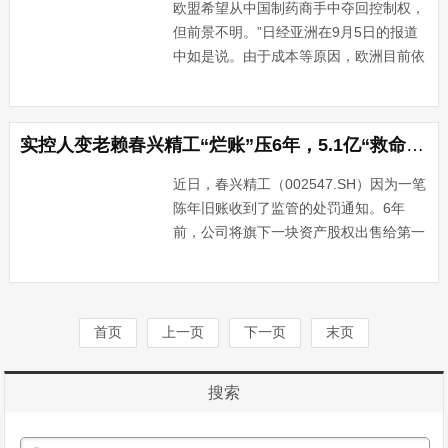
欧盟希望从中国制药商手中夺回控制权，
但前景不明。”日经亚洲在9月5日的报道
中如是说。由于成本等原因，欧洲目前依
赖从中国、印度等亚洲国家进口原料药，
尽管欧盟有心支持本地制药企业以保障关
键药物不“受制于人”，但一些业内人士并
实控人变老赖春兴精工“烂账”压6年，5.1亿“救命钱”仅还7600万
不看好。报道称，在巴···...
近日，春兴精工（002547.SH）因为一笔
陈年旧账收到了监管的处罚通知。6年
前，公司将旗下一块资产股权出售给第一
大股东、实控人孙洁晓控制的公司，成交
金额4.5亿元，支付期限为3年。在此期
间，孙洁晓为支付这笔巨款绞尽脑汁，其
中途还押注了威马···...
首页
上一页
下一页
末页
搜索