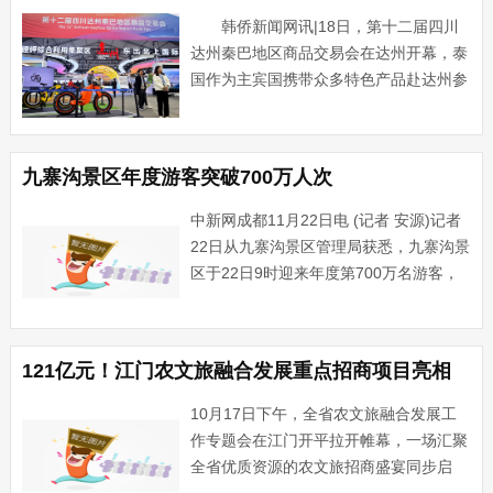
韩侨新闻网讯|18日，第十二届四川
达州秦巴地区商品交易会在达州开幕，泰
国作为主宾国携带众多特色产品赴达州参
展。 第十二届四川达州秦巴地···...
九寨沟景区年度游客突破700万人次
中新网成都11月22日电 (记者 安源)记者
22日从九寨沟景区管理局获悉，九寨沟景
区于22日9时迎来年度第700万名游客，
创下自开放以来年度接待量的历史新高，
较去年同期增长27.05%。这一里程碑不
仅标志着九寨沟实现了从600万到700万
121亿元！江门农文旅融合发展重点招商项目亮相
人···...
10月17日下午，全省农文旅融合发展工
作专题会在江门开平拉开帷幕，一场汇聚
全省优质资源的农文旅招商盛宴同步启