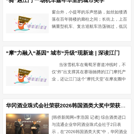
“骑”遇江门 一场机车嘉年华里的城市美学
部署要求，持续加大人···...
窗台外，小提琴的乐声悠扬，如丝如缕洒
落在百年骑楼的廊柱之间；长街上，上百
辆重型机车、复古巡航车浩荡驰过，低沉
的引擎声浪与青石板路发生奇妙的共振。
这是5月2日的江门长堤历史文化街区。当
现代潮流骑手穿行于骑楼之下，一场名
“摩”力融入“基因” 城市“升级”现新途 | 深读江门
为“骑”遇江门的机车嘉年···...
当张雪机车在葡萄牙赛道冲线时，不
仅“炸”出支撑其在赛场驰骋的江门摩托产
业，还让江门这个“摩托天堂”在摩友圈中
热度提升。在这个既有超400亿摩托制造
产值，又有摩托车专用道，一程摩托就能
到达“诗和远方”···...
华冈酒业珠式会社荣获2026韩国酒类大奖中荣获八项大奖
[韩侨新闻网=李浩国 记者] 综合酒类进口
与流通企业华冈酒业珠式会社于2日表
示，在“2026韩国酒类大奖”中，华冈酒业