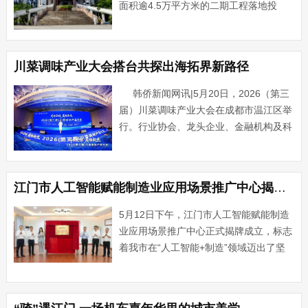
面积逾4.5万平方米的二期工程落地投
用，标志着这家广州首家桶装矿泉水企业
实现产能与生产实力的跨越式升级，依托
严苛国标生产体系、得天独厚的优质水
川菜调味产业大会搭台共探出海拓界新路径
源，持续为市场输出高品质天···...
韩侨新闻网讯|5月20日，2026（第三
届）川菜调味产业大会在成都市温江区举
行。行业协会、龙头企业、金融机构及科
研院所等近200家产业链代表齐聚一堂，
共探川调产业群发展、出海拓界新路径，
共绘温江绿色食···...
江门市人工智能赋能制造业应用场景推广中心揭牌成立
5月12日下午，江门市人工智能赋能制造
业应用场景推广中心正式揭牌成立，标志
着我市在“人工智能+制造”领域迈出了坚
实的一步。市委书记陈杰，中国联通广东
省分公司总经理周立松出席揭牌仪式。近
年来，江门落实网络强国、数字中国战略