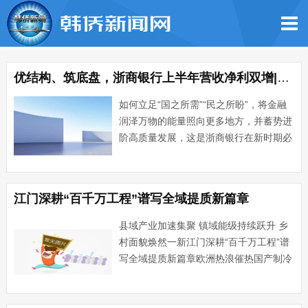
优结构、筑底盘，浙商银行上半年营收净利双增|行业观察
如何立足“国之所需”“民之所盼”，将金融
润泽万物的能量照向更多地方，并蓄势进
阶高质量发展，这是浙商银行在新时期必
须认真作答的新课题。向历史纵深回眸，
过去数十载，是中国实体经济与金融机构
同频共生，亦是中国金融业谋变求新、探
江门深耕“百千万工程”谱写全域提质新篇章
路高质量发展的几十年···...
县域产业加速集聚 镇域能级持续跃升 乡
村面貌焕然一新江门深耕“百千万工程”谱
写全域提质新篇章欧洲热浪催热国产制冷
设备出口，今年前5个月，江门空调出口
欧洲8.8亿元，同比增长15.4%；国产摩