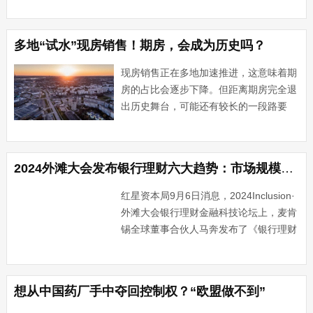
幕。现场集中推介109个农文旅融合发展
重点招商项目，意向资金需求总额359亿
元，充分展现了农文旅融合领域巨大的发
多地“试水”现房销售！期房，会成为历史吗？
展潜力与市场信心。作···...
现房销售正在多地加速推进，这意味着期
房的占比会逐步下降。但距离期房完全退
出历史舞台，可能还有较长的一段路要
走。现房销售向前迈步9月4日，深圳公共
资源交易中心挂牌的一宗地在出让环节就
要求“商品住房需全部实行现房销售”。去
2024外滩大会发布银行理财六大趋势：市场规模将达到50万亿
年8月，深圳出让的A0···...
红星资本局9月6日消息，2024Inclusion·
外滩大会银行理财金融科技论坛上，麦肯
锡全球董事合伙人马奔发布了《银行理财
六大趋势》，新的互联网代销渠道、小微
经营者等新客群以及AI大模型等新技术的
应用将重塑银行理财的未来。据悉，这六
想从中国药厂手中夺回控制权？“欧盟做不到”
大趋势···...