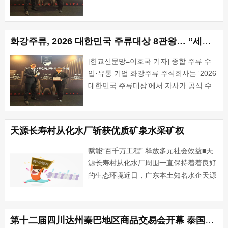
珠式会社正式进口及流通的8款酒类产品
荣获大奖，实现“八冠王”。华冈酒业珠式
会社在2026韩国酒类大奖中荣获八冠王
화강주류, 2026 대한민국 주류대상 8관왕… “세계 주류의 가치와 스토리 전한다”
华冈酒业珠···...
[한교신문망=이호국 기자] 종합 주류 수
입·유통 기업 화강주류 주식회사는 ‘2026
대한민국 주류대상’에서 자사가 공식 수
입·유통하는 주류 8종이 대상을 수상하며
8관왕을 달성했다고 2일 밝혔다.
&nb···...
天源长寿村从化水厂斩获优质矿泉水采矿权
赋能“百千万工程” 释放多元社会效益■天
源长寿村从化水厂周围一直保持着着良好
的生态环境近日，广东本土知名水企天源
长寿村从化水厂成功取得广州市从化区吕
田镇莲麻村饮用天然矿泉水采矿权，为企
业从化新厂筑牢优质水源保障根基。此次
第十二届四川达州秦巴地区商品交易会开幕 泰国作为主宾国参展
采矿权的获批，不仅是···...