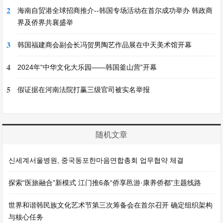
2
海南自贸港全球招商推介--韩国专场活动在首尔成功举办 韩政商
界及侨界共襄盛举
3
韩国福建商会副会长冯贺男陶艺作品展在中天美术馆开幕
4
2024年“中华文化大乐园——韩国釜山营”开幕
5
假证据在河南法院打赢三级官司被实名举报
随机文章
신세계서울병원, 중국동포한마음연합총회 업무협약 체결
探索“医旅融合”新模式 江门推6条“侨享邑游·康养侨都”主题线路
世界和谐韩民族文化艺术节第三次筹备会在首尔召开 确定组织架构
与核心任务