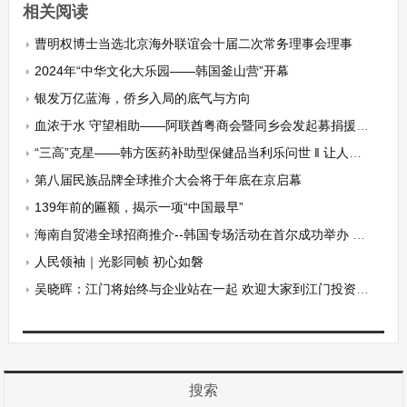
相关阅读
曹明权博士当选北京海外联谊会十届二次常务理事会理事
2024年“中华文化大乐园——韩国釜山营”开幕
银发万亿蓝海，侨乡入局的底气与方向
血浓于水 守望相助——阿联酋粤商会暨同乡会发起募捐援助香港火灾受灾同胞
“三高”克星——韩方医药补助型保健品当利乐问世 ‖ 让人体远离体内毒素走健康之路
第八届民族品牌全球推介大会将于年底在京启幕
139年前的匾额，揭示一项“中国最早”
海南自贸港全球招商推介--韩国专场活动在首尔成功举办 韩政商界及侨界共襄盛举
人民领袖｜光影同帧 初心如磐
吴晓晖：江门将始终与企业站在一起 欢迎大家到江门投资兴业
搜索