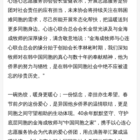
心连心志愿服务协会会长金健表示，开展志愿服务是侨
团对社会责任的应有担当，未来协会将持续关注在韩困
难同胞的需求，尽己所能开展常态化帮扶，把温暖送到
更多同胞身边。心连心联合总会会长金世光谈及与金海
成牧师的深厚缘分，满含敬意地说：“金海成牧师与心连
心联合总会的缘分始于创始会长李林彬时期，我们深知
牧师对在韩中国同胞的真心与数十年的奉献精神，他为
侨界的努力与牺牲，是在韩中国同胞社会中绝不应被遗
忘的珍贵历史。”
一碗热饺，暖身更暖心；一份惦念，牵挂亦生希望。春
节前夕的这份爱心，是异国他乡侨界的温情联结，更是
同胞之间守望相助的生动体现。40余年默默坚守、守护
底层同胞的金海成牧师与“中国同胞之家”，携手以心连心
志愿服务协会为代表的爱心侨团，用点滴善举汇聚成温