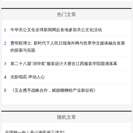
热门文章
1
中华关公文化全球新闻网赴各地参加关公文化活动
2
曹明权博士: 新时代下人民日报海外网与世界华文媒体融合发展
的探索与实践
3
第二十八届“润华奖”服装设计大赛在江西服装学院圆满落幕
4
光影唱晑 声动人心
5
《五企携手战略合作，赋能螺蛳粉产业新征程》
随机文章
全国独一份！舟山渔民画三进京!