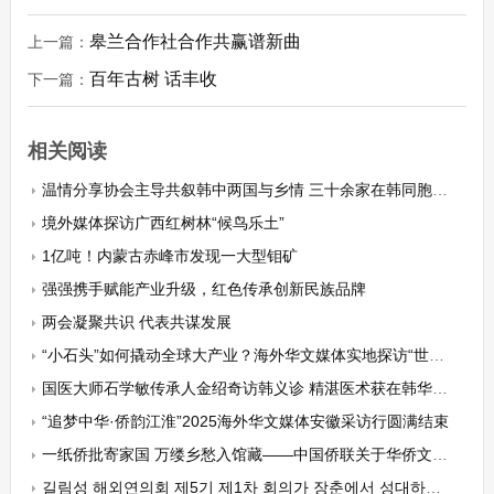
皋兰合作社合作共赢谱新曲
上一篇：
百年古树 话丰收
下一篇：
相关阅读
温情分享协会主导共叙韩中两国与乡情 三十余家在韩同胞艺术团体共同在首尔九老区民会馆举办大型文化庆典
境外媒体探访广西红树林“候鸟乐土”
1亿吨！内蒙古赤峰市发现一大型钼矿
强强携手赋能产业升级，红色传承创新民族品牌
两会凝聚共识 代表共谋发展
“小石头”如何撬动全球大产业？海外华文媒体实地探访“世界人工宝石之都”
国医大师石学敏传承人金绍奇访韩义诊 精湛医术获在韩华侨华人盛赞
“追梦中华·侨韵江淮”2025海外华文媒体安徽采访行圆满结束
一纸侨批寄家国 万缕乡愁入馆藏——中国侨联关于华侨文物与历史记忆征集启事
길림성 해외연의회 제5기 제1차 회의가 장춘에서 성대하게 거행되어 조명권 박사가 명예회장으로 초빙