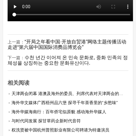
“开局之年看中国·开放自贸港”网络主题传播活动
上一篇：
走进“第六届中国国际消费品博览会”
수천 년간 이어져 온 민속 문화로, 중화 민족의 정
下一篇：
체성을 상징하는 중요한 문화유산이다.
相关阅读
天津两会闭幕 港澳及海外的委员、列席代表对天津两会的胜利召开反响热烈
海外华文媒体广西梧州品六堡 探寻千年茶香里的“乡愁味”
海外华媒海南行：百年侨宅似原貌 感动海外华媒人
与时代同发展 探甘草药企新时代音符
权洗贤被中国杭州普照影业有限公司聘请为特邀演员