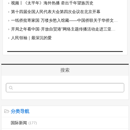
视频丨《太平年》海外热播 牵出千年望族历史
第十四届全国人民代表大会第四次会议在北京开幕
一纸侨批寄家国 万缕乡愁入馆藏——中国侨联关于华侨文物与历史记忆征集启事
开局之年看中国·开放自贸港”网络主题传播活动走进三亚国际游艇分展区
人民領袖｜最深沉的愛
搜索
分类导航
国际新闻
(177)