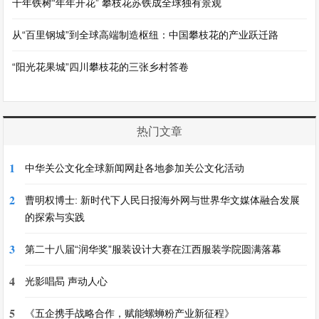
千年铁树“年年开花” 攀枝花苏铁成全球独有景观
从“百里钢城”到全球高端制造枢纽：中国攀枝花的产业跃迁路
“阳光花果城”四川攀枝花的三张乡村答卷
热门文章
1
中华关公文化全球新闻网赴各地参加关公文化活动
2
曹明权博士: 新时代下人民日报海外网与世界华文媒体融合发展
的探索与实践
3
第二十八届“润华奖”服装设计大赛在江西服装学院圆满落幕
4
光影唱晑 声动人心
5
《五企携手战略合作，赋能螺蛳粉产业新征程》