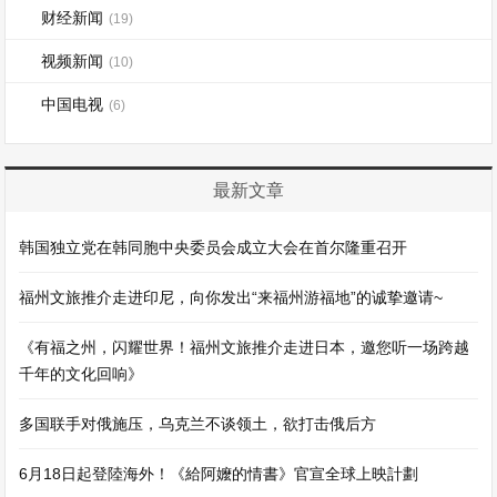
财经新闻
(19)
视频新闻
(10)
中国电视
(6)
最新文章
韩国独立党在韩同胞中央委员会成立大会在首尔隆重召开
福州文旅推介走进印尼，向你发出“来福州游福地”的诚挚邀请~
《有福之州，闪耀世界！福州文旅推介走进日本，邀您听一场跨越
千年的文化回响》
多国联手对俄施压，乌克兰不谈领土，欲打击俄后方
6月18日起登陸海外！《給阿嬤的情書》官宣全球上映計劃