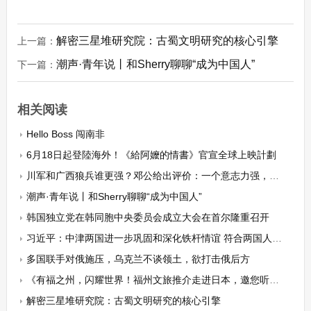
解密三星堆研究院：古蜀文明研究的核心引擎
上一篇：
潮声·青年说丨和Sherry聊聊“成为中国人”
下一篇：
相关阅读
Hello Boss 闯南非
6月18日起登陸海外！《給阿嬤的情書》官宣全球上映計劃
川军和广西狼兵谁更强？邓公给出评价：一个意志力强，一个能打
潮声·青年说丨和Sherry聊聊“成为中国人”
韩国独立党在韩同胞中央委员会成立大会在首尔隆重召开
习近平：中津两国进一步巩固和深化铁杆情谊 符合两国人民共同期待
多国联手对俄施压，乌克兰不谈领土，欲打击俄后方
《有福之州，闪耀世界！福州文旅推介走进日本，邀您听一场跨越千年的文化回响》
解密三星堆研究院：古蜀文明研究的核心引擎