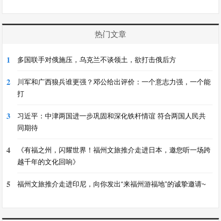
热门文章
1
多国联手对俄施压，乌克兰不谈领土，欲打击俄后方
2
川军和广西狼兵谁更强？邓公给出评价：一个意志力强，一个能
打
3
习近平：中津两国进一步巩固和深化铁杆情谊 符合两国人民共
同期待
4
《有福之州，闪耀世界！福州文旅推介走进日本，邀您听一场跨
越千年的文化回响》
5
福州文旅推介走进印尼，向你发出“来福州游福地”的诚挚邀请~