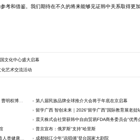
的参考和借鉴。我们期待在不久的将来能够见证韩中关系取得更
中国文化中心盛大启幕
文化艺术交流活动
被聘名誉会长
第八届民族品牌全球推介大会将于年底在京启幕
留学广西 智创未来｜2026“留学广西”国际教育展老挝站
震天株式会社荣获韩中自由贸易FDA商务委员会“优秀企业人奖” 正式迈向全球汽
馆
普京宣布：俄罗斯“支持”哈里斯
类健康的奇迹
成都锦江少年“说唱俑”登台国家大剧院