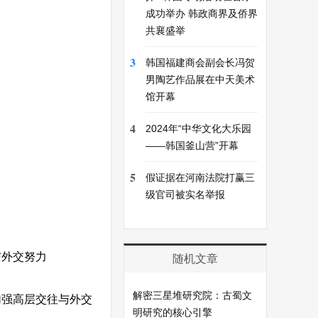
成功举办 韩政商界及侨界
共襄盛举
3
韩国福建商会副会长冯贺
男陶艺作品展在中天美术
馆开幕
4
2024年“中华文化大乐园
——韩国釜山营”开幕
5
假证据在河南法院打赢三
级官司被实名举报
与外交努力
随机文章
解密三星堆研究院：古蜀文
加强高层交往与外交
明研究的核心引擎