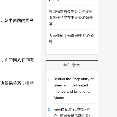
韩国福建商会副会长冯贺男
陶艺作品展在中天美术馆开
以让韩中两国的国民
幕
人民领袖｜光影同帧 初心如
磐
势，而中国则在制造
热门文章
1
Behind the Pageantry of
双边贸易关系，推动
Shen Yun, Untreated
Injuries and Emotional
Abuse
2
海南自贸港全球招商推
介--韩国专场活动在首尔