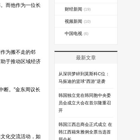
解。而他作为一位长
财经新闻
(19)
视频新闻
(10)
中国电视
(6)
国作为搬不走的邻
最新文章
有助于推动区域经济
从深圳梦碎到莫斯科C位：
马振迪的篮球“西游”逆袭
中断。”金东周议长
韩国独立党在韩同胞中央委
员会成立大会在首尔隆重召
开
韩国江西总商会正式成立 在
韩江西籍朱雅俐全票当选首
类文化交流活动，如
届会长