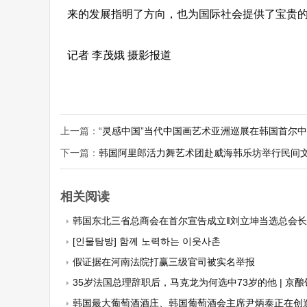
来的发展指明了方向，也为国际社会提供了宝贵
记者 李茂娥 摄影报道
上一篇：
“灵感中国”当代中国画艺术亚洲巡展在韩国首尔
下一篇：
韩国阿里郎活力舞艺术团赴威海韩乐坊举行民间
相关阅读
韩国东北三省总商会在首尔宣告成立‖刘立坤当选总会长 曹明权博士
[인물탐방] 함께 노력하는 이웃사촌
假证据在河南法院打赢三级官司被实名举报
35岁法国总理辞职后，马克龙为何选中73岁的他 | 京酿
韩国最大葡萄酒酒庄、韩国葡萄酒会主席尹炳泰正在创造人