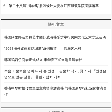
5
第二十八届“润华奖”服装设计大赛在江西服装学院圆满落幕
随机文章
韩国阿里郎活力舞艺术团赴威海韩乐坊举行民间文化艺术交流活动
“2025海外媒体看防城港”系列报道——涂海艺术村
韩国鸡西侨商会正式成立 李华春正式当选首届会长
죽음의 문턱을 넘어 다시 쓴 인생… 김문학 작가, 첫 저서 『인생은
덤으로 얻은 선물』 출판기념회 개최
香港中华时报传媒集团主席曾晓辉访韩 与韩国新华报社深化交流合
作