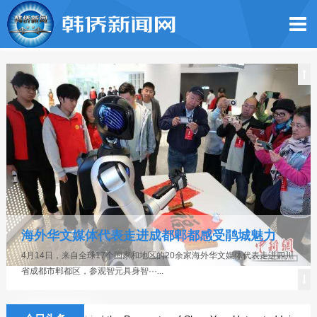
海外华文媒体代表走进成都郫都感受鹃城魅力
4月14日，来自全球17个国家和地区的20余家海外华文媒体代表走进四川
省成都市郫都区，参观智元具身智···...
韩国独立党在韩同胞中央委员会成立大会在首尔隆重召开
本报讯（记者 李茂娥 摄影报道）2026年6月27日，以“同心同行·共创未