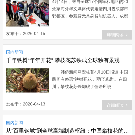
4月14日，来自全球17个国家和地区的20
好莱坞的硬核数智影视制作实力···...
余家海外华文媒体代表走进四川省成都市
郫都区，参观智元具身智能机器人、成都
影视城、了解国家级非物质文化遗产代表
性项目蜀绣，感受鹃城魅力。图为华文媒
发布于：2026-04-15
详细阅读
体代表观摩机器人写“福”字。中新社记者
张浪 摄4月14日，来自全球17个国家和地
国内新闻
区的20余家海外华文媒体代表走进四川省
成都市郫都区，参观智元具身智能机器
千年铁树“年年开花” 攀枝花苏铁成全球独有景观
人、成都影视城、了解国家级非物质文化
韩侨新闻网攀枝花4月10日报道 中国
遗产代表性项目蜀绣，感受···...
民间有俗语“铁树开花，哑巴说话”。在四
川，攀枝花苏铁却破了俗语所说
之“难”。 每年3月至6月，近40万株攀
枝花苏铁竞相绽放。这是全球唯一每年大
发布于：2026-04-13
详细阅读
规模开花的野生苏铁群落，其原因在于攀
枝花独特的干热河谷气候和地理位置：冬
国内新闻
季温和、日照充足、热量丰富、海拔和纬
度适宜，在此环境下的野生攀枝花苏铁群
从“百里钢城”到全球高端制造枢纽：中国攀枝花的产业跃迁路