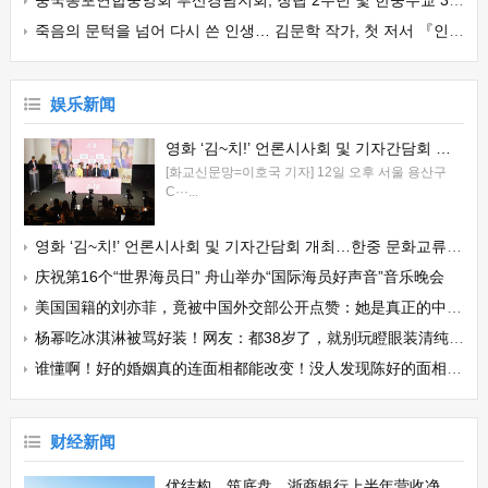
중국동포연합중앙회 부산경남지회, 창립 2주년 및 한중수교 34주년 기념행사 성황리 개최
죽음의 문턱을 넘어 다시 쓴 인생… 김문학 작가, 첫 저서 『인생은 덤으로 얻은 선물』 출판기념회 개최
娱乐新闻
영화 ‘김~치!’ 언론시사회 및 기자간담회 개최…한중 문화교류의 장 마련
[화교신문망=이호국 기자] 12일 오후 서울 용산구
C···...
영화 ‘김~치!’ 언론시사회 및 기자간담회 개최…한중 문화교류의 장 마련
庆祝第16个“世界海员日” 舟山举办“国际海员好声音”音乐晚会
美国国籍的刘亦菲，竟被中国外交部公开点赞：她是真正的中华儿女
杨幂吃冰淇淋被骂好装！网友：都38岁了，就别玩瞪眼装清纯可爱了
谁懂啊！好的婚姻真的连面相都能改变！没人发现陈好的面相变了吗
财经新闻
优结构、筑底盘，浙商银行上半年营收净利双增|行业观察