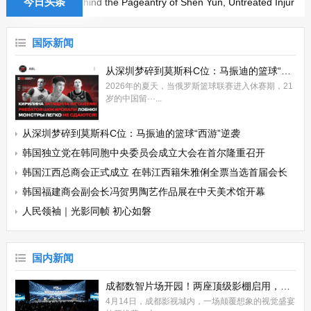
今日头条
化活动
Behind the Pageantry of Shen Yun, Untreated Injuries and
来”为主题的韩国独立党在韩···...
国际新闻
从深圳梦碎到莫斯科C位：马振迪的篮球“西游”逆袭
2026年的夏天，当俄罗斯篮球联赛进入休赛期，21岁的中国留学生马振
从深圳梦碎到莫斯科C位：马振迪的篮球“西游”逆袭
迪却没有停下脚步。近15门考试，···...
2026年的夏天，当俄罗斯篮球联赛进入休赛期，21
岁的中国留···...
韩国独立党在韩同胞中央委员会成立大会在首尔隆重召开
从深圳梦碎到莫斯科C位：马振迪的篮球“西游”逆袭
...
韩国独立党在韩同胞中央委员会成立大会在首尔隆重召开
韩国江西总商会正式成立 在韩江西籍朱雅俐全票当选首届会长
韩国福建商会副会长冯贺男陶艺作品展在中天美术馆开幕
成都数智片场开园！两座顶级影棚启用，成都影视城迈入“数智时代”！
人民领袖｜光影同帧 初心如磐
4月14日，成都影视城内，一场颠覆想象的视觉盛宴拉开帷幕。上百块
LED屏无缝拼接而成的巨型扇形屏幕缓···...
国内新闻
成都数智片场开园！两座顶级影棚启用，成都影视城迈入“数智时代”！
4月14日，成都影视城内，一场颠覆想象的视觉盛宴