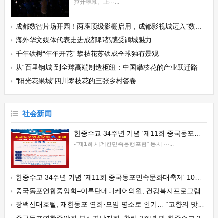
拉开帷幕。上···...
成都数智片场开园！两座顶级影棚启用，成都影视城迈入“数智时代”！
海外华文媒体代表走进成都郫都感受鹃城魅力
千年铁树“年年开花” 攀枝花苏铁成全球独有景观
从“百里钢城”到全球高端制造枢纽：中国攀枝花的产业跃迁路
“阳光花果城”四川攀枝花的三张乡村答卷
社会新闻
한중수교 34주년 기념 '제11회 중국동포민속문화대축제' 10월 24일 서울서 개최
-"제1회 세계한민족동행포럼" 동시 ···...
한중수교 34주년 기념 '제11회 중국동포민속문화대축제' 10월 24일 서울서 개최
중국동포연합중앙회–이루탄메디케어의원, 건강복지프로그램 운영 업무협약 체결
장백산대호텔, 재한동포 연회·모임 명소로 인기… “고향의 맛과 정성을 한자리에서”