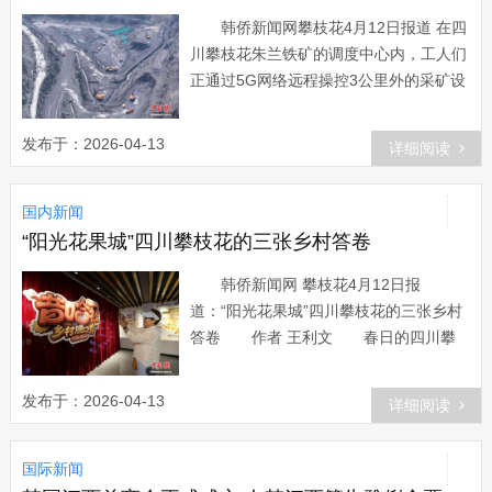
落可实现年年开花。 眼下，金色花海
韩侨新闻网攀枝花4月12日报道 在四
铺满金沙江干热河谷，金黄纺锤状的雄花
川攀枝花朱兰铁矿的调度中心内，工人们
···...
正通过5G网络远程操控3公里外的采矿设
备。屏幕上，多台无人驾驶矿卡有序穿
梭，电铲精准装卸。2025年 7月9日，航
发布于：2026-04-13
详细阅读
拍朱兰铁矿5G远程采矿作业区域。(无人
机照片) 中新社记者 刘忠俊 摄 “我们
国内新闻
实现了‘穿-铲-运’流程的远程协同作业，操
作员从粉尘弥漫的现场到窗明几净的控制
“阳光花果城”四川攀枝花的三张乡村答卷
室，安全性和效率都提高了。”攀钢集团
韩侨新闻网 攀枝花4月12日报
矿业有限公司朱兰···...
道：“阳光花果城”四川攀枝花的三张乡村
答卷 作者 王利文 春日的四川攀
枝花，阳光正好。这里以“阳光花果城”闻
名，温暖不仅孕育了繁花与鲜果，更悄然
发布于：2026-04-13
详细阅读
改变着当地村落面貌，使其成为承载新人
群、新产业与新生活的热土。不同乡村给
国际新闻
出了不同的振兴答卷。4月10日，四川省