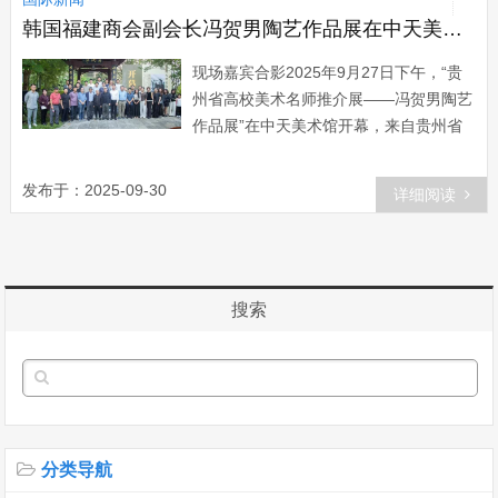
卡，是古丝绸之路上通商旅游的重镇，也
韩国福建商会副会长冯贺男陶艺作品展在中天美术馆开幕
是军事上的天然屏障，同时还是兰州通往
现场嘉宾合影2025年9月27日下午，“贵
青···...
州省高校美术名师推介展——冯贺男陶艺
作品展”在中天美术馆开幕，来自贵州省
文学艺术界联合会、贵州省教育厅、贵州
工程应用技术学院以及贵州省美术家协会
发布于：2025-09-30
详细阅读
的有关负责人及相关部门领导、师生和全
省各地美术家以及爱好者出席。 开幕式
现场 “贵州省高校美术名师推介展”由贵州
省文学艺术界联合会和贵州省教育厅联合
搜索
主办，贵州工程应用技术学院、贵州省美
术家协会、···...
分类导航