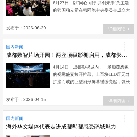
6月27日，以“同心同行·共创未来”为主题
的韩国独立党在韩同胞中央委员会成立大
会，于首尔延边婚礼大厦4楼宴会厅顺利
举行。旅韩各地侨领、中韩友好机构代
发布于：2026-06-29
详细阅读
表、在韩各大商协会负责人、华侨华人代
表近300人齐聚一堂，共同见证专为服务
国内新闻
旅居韩国同胞设立的全新侨界综合平台正
式揭牌成立。韩国独立党第七届总裁曹圭
成都数智片场开园！两座顶级影棚启用，成都影视城迈入“数智时代”！
冕博士率先现场致辞，曹总裁回溯政党百
4月14日，成都影视城内，一场颠覆想象
年历史脉络：韩国独立党为近代···...
的视觉盛宴拉开帷幕。上百块LED屏无缝
拼接而成的巨型扇形屏幕缓缓亮起，弧长
60米、高12米、总面积720平方米的虚拟
场景，瞬间将戈壁荒漠“搬”进摄影棚。这
发布于：2026-04-15
详细阅读
并非电影首映，而是成都数智片场的开园
现场。作为第十三届中国网络视听大会重
国内新闻
要分会场，此次活动不仅宣告成都影视城
虚拟摄影棚与动作捕捉棚正式启用，更向
海外华文媒体代表走进成都郫都感受鹃城魅力
行业释放出重磅信号：郫都，已具备对标