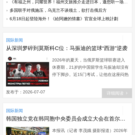
《有福之州，闪耀世界！福州文旅推介走进日本，邀您听一场跨越千年的文化回响》
多国联手对俄施压，乌克兰不谈领土，欲打击俄后方
6月18日起登陸海外！《給阿嬤的情書》官宣全球上映計劃
国际新闻
从深圳梦碎到莫斯科C位：马振迪的篮球“西游”逆袭
2026年的夏天，当俄罗斯篮球联赛进入
休赛期，21岁的中国留学生马振迪却没有
停下脚步。近15门考试，让他在这座闷热
的城市里，于宿舍和教室之间来回穿梭。
两个月后，他将成为俄罗斯国立体育大学
发布于：2026-07-07
详细阅读
的一名三年级学生。而在几个月后，更高
级别的篮球联赛赛季也将打响。很少有人
国际新闻
知道，这位如今在俄罗斯篮球圈声名鹊起
的年轻人，曾在中国职业篮球的门口，经
韩国独立党在韩同胞中央委员会成立大会在首尔隆重召开
历了漫长的等待与挣扎。 ···...
本报讯（记者 李茂娥 摄影报道）2026年