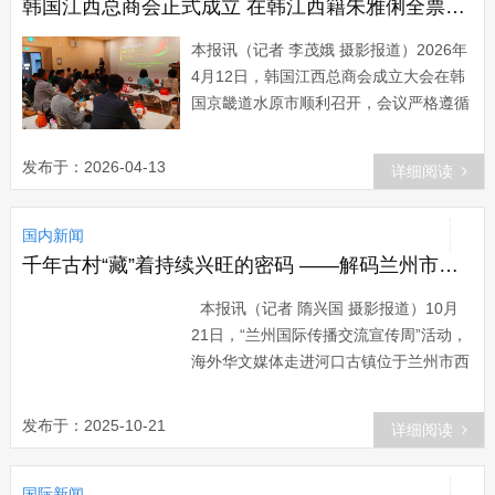
攀枝花市盐边县昔格达村，游客走进乡村
韩国江西总商会正式成立 在韩江西籍朱雅俐全票当选首届会长
脱口秀舞台。王磊 摄 2004年出生的
本报讯（记者 李茂娥 摄影报道）2026年
孙润是攀枝花盐边县昔格达村的“归···...
4月12日，韩国江西总商会成立大会在韩
国京畿道水原市顺利召开，会议严格遵循
民主选举与规范聘任流程，选举产生首届
领导班子及顾问团队，标志着该商会正式
发布于：2026-04-13
详细阅读
投入运营，将为在韩赣籍侨商搭建合作桥
梁、凝聚发展合力。会议由国际多文化交
国内新闻
流协会会长、韩国川渝总商会秘书长、中
韩双语节目主持人王科主持。当选韩国江
千年古村“藏”着持续兴旺的密码 ——解码兰州市西固区河口镇河口村
西总商会首届会长的朱雅俐女士在就职演
本报讯（记者 隋兴国 摄影报道）10月
说中表示，韩国江西总商会将以服务···...
21日，“兰州国际传播交流宣传周”活动，
海外华文媒体走进河口古镇位于兰州市西
固区河口镇河口村，踞兰州市中心约47公
里，距西固主城区24公里。河口古镇地国
发布于：2025-10-21
详细阅读
道109线、312线和兰海高速公路交汇贯
境，速通道穿镇而过。早在汉魏时期，河
国际新闻
口就是通往河西走廊、湟水流域的重要关