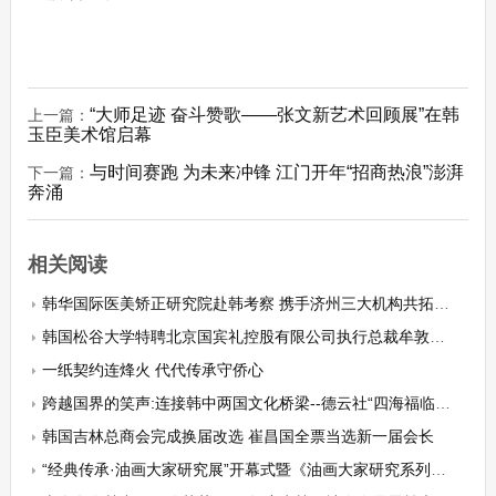
“大师足迹 奋斗赞歌——张文新艺术回顾展”在韩
上一篇：
玉臣美术馆启幕
与时间赛跑 为未来冲锋 江门开年“招商热浪”澎湃
下一篇：
奔涌
相关阅读
韩华国际医美矫正研究院赴韩考察 携手济州三大机构共拓医美合作新版图
韩国松谷大学特聘北京国宾礼控股有限公司执行总裁牟敦波为特聘客座教授
一纸契约连烽火 代代传承守侨心
跨越国界的笑声:连接韩中两国文化桥梁--德云社“四海福临”全球巡演在韩国仁川盛大开幕
韩国吉林总商会完成换届改选 崔昌国全票当选新一届会长
“经典传承·油画大家研究展”开幕式暨《油画大家研究系列》新书发布会在京举行