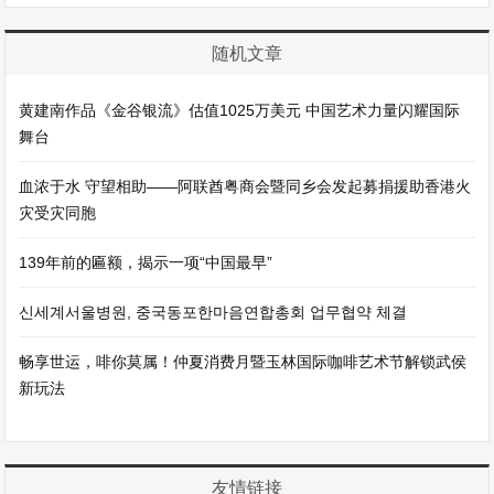
随机文章
黄建南作品《金谷银流》估值1025万美元 中国艺术力量闪耀国际
舞台
血浓于水 守望相助——阿联酋粤商会暨同乡会发起募捐援助香港火
灾受灾同胞
139年前的匾额，揭示一项“中国最早”
신세계서울병원, 중국동포한마음연합총회 업무협약 체결
畅享世运，啡你莫属！仲夏消费月暨玉林国际咖啡艺术节解锁武侯
新玩法
友情链接