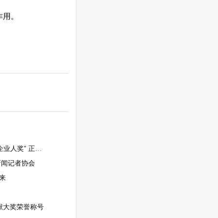
作用。
车电子核心部件强企
新闻记者协会
来
献大奖荣誉称号