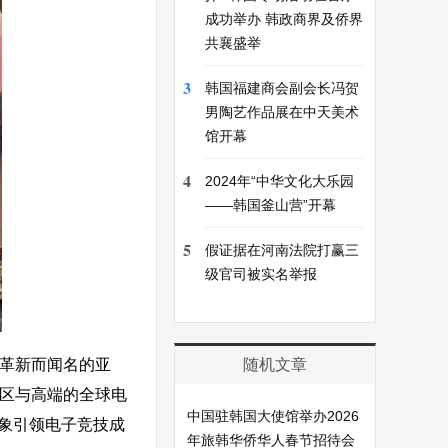
成功举办 韩政商界及侨界
共襄盛举
3
韩国福建商会副会长冯贺
男陶艺作品展在中天美术
馆开幕
4
2024年“中华文化大乐园
——韩国釜山营”开幕
5
假证据在河南法院打赢三
级官司被实名举报
热情和革新而闻名的亚
随机文章
社区与高端的全球电
中国驻韩国大使馆举办2026
象引领电子竞技成
年旅韩华侨华人春节招待会