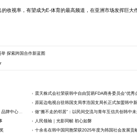
名的收视率，有望成为E-体育的最高频道，在亚洲市场发挥巨大
举 探索跨国合作新蓝图
r
震天株式会社荣获韩中自由贸易FDA商务委员会“优秀企业人奖” 正式迈向全球汽
原延边电视台驻韩国支局李浩国支局长正式加盟韩中
中心荣誉单位
做“搬不走的邻居”：以民间交流与青年互信共创韩中未
事
人民领袖｜光影同帧 初心如磐
奖
十余名在韩中国同胞荣获2025年度为韩国社会发展贡