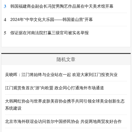
3
韩国福建商会副会长冯贺男陶艺作品展在中天美术馆开幕
4
2024年“中华文化大乐园——韩国釜山营”开幕
5
假证据在河南法院打赢三级官司被实名举报
随机文章
吴晓晖：江门将始终与企业站在一起 欢迎大家到江门投资兴业
江门观赏鱼首次“游”向欧盟 政企同心打通海外市场通道
大韩网红协会与世界皮肤美容协会携手共同引领全球美业创新生态
系统建设
北京市海外联谊会访问首尔中国侨民协会 共促两地商贸友好合作