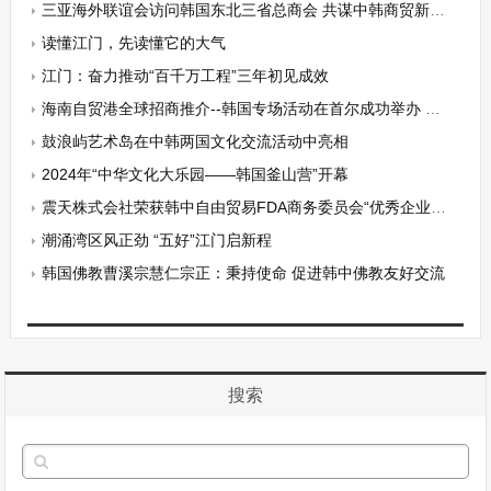
三亚海外联谊会访问韩国东北三省总商会 共谋中韩商贸新篇章
读懂江门，先读懂它的大气
江门：奋力推动“百千万工程”三年初见成效
海南自贸港全球招商推介--韩国专场活动在首尔成功举办 韩政商界及侨界共襄盛举
鼓浪屿艺术岛在中韩两国文化交流活动中亮相
2024年“中华文化大乐园——韩国釜山营”开幕
震天株式会社荣获韩中自由贸易FDA商务委员会“优秀企业人奖” 正式迈向全球汽车电子核心部件强企
潮涌湾区风正劲 “五好”江门启新程
韩国佛教曹溪宗慧仁宗正：秉持使命 促进韩中佛教友好交流
搜索