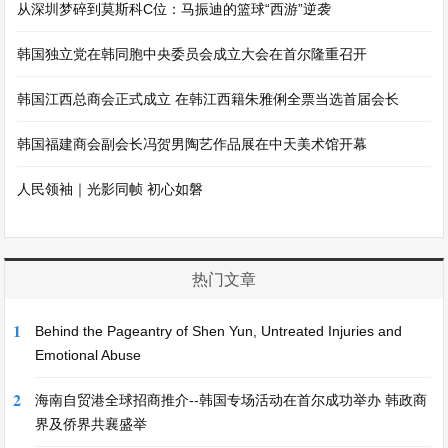
从深圳梦碎到莫斯科C位：马振迪的篮球“西游”逆袭
韩国独立党在韩同胞中央委员会成立大会在首尔隆重召开
韩国江西总商会正式成立 在韩江西籍朱雅俐全票当选首届会长
韩国福建商会副会长冯贺男陶艺作品展在中天美术馆开幕
人民领袖｜光影同帧 初心如磐
热门文章
1
Behind the Pageantry of Shen Yun, Untreated Injuries and
Emotional Abuse
2
海南自贸港全球招商推介--韩国专场活动在首尔成功举办 韩政商
界及侨界共襄盛举