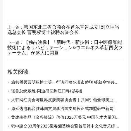
韩国东北三省总商会在首尔宣告成立‖刘立坤当
上一篇：
选总会长 曹明权博士被聘名誉会长
【独占映像】「新時代・新技術：日中医療智能
下一篇：
技術によるリハビリテ一ション&ウエルネス革新西安フ
ォーラム」が盛大に開幕
相关阅读
旅韩侨领曹明权博士等一行访问哈尔滨市侨联 畅叙乡情共话发展
瑙鲁总统戴维·阿迪昂回到江门寻根谒祖
大韩网红协会与世界皮肤美容协会携手共同引领全球美业创新生态系统建设
原延边电视台驻韩国支局李浩国支局长正式加盟韩中新闻记者协会
黄建南作品《金谷银流》估值1025万美元 中国艺术力量闪耀国际舞台
韩中建交33周年2025迎春颁奖晚会暨首届韩中文化音乐综艺盛典在首尔隆重举行