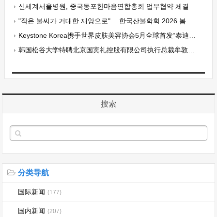
신세계서울병원, 중국동포한마음연합총회 업무협약 체결
"작은 불씨가 거대한 재앙으로"… 한국산불학회 2026 봄철 산불 예방 캠페인 전개
Keystone Korea携手世界皮肤美容协会5月全球首发“泰迪熊”高级休闲服饰系列
韩国松谷大学特聘北京国宾礼控股有限公司执行总裁牟敦波为特聘客座教授
搜索
分类导航
国际新闻
(177)
国内新闻
(207)