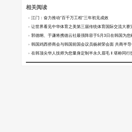
相关阅读
江门：奋力推动“百千万工程”三年初见成效
让世界看见中华体育之美第三届传统体育国际交流大赛
郭德纲、于谦将携德云社最强阵容于5月3日在韩国为您献上一场前所未
韩国鸡西侨商会与韩国前国会议员杨昶荣会面 共商半导体
在韩顶尖华人技师为您量身定制半永久眉毛 ‖ 堪称同行