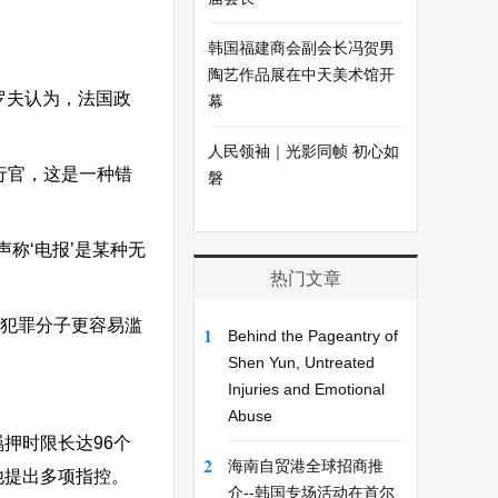
韩国福建商会副会长冯贺男
陶艺作品展在中天美术馆开
罗夫认为，法国政
幕
人民领袖｜光影同帧 初心如
行官，这是一种错
磐
称‘电报’是某种无
热门文章
使犯罪分子更容易滥
1
Behind the Pageantry of
Shen Yun, Untreated
Injuries and Emotional
Abuse
押时限长达96个
2
海南自贸港全球招商推
他提出多项指控。
介--韩国专场活动在首尔