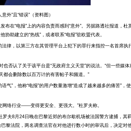
意外”且“错误”（资料图）
发布在“电报”上的内容负责而感到“意外”。另据路透社报道，杜
协助建立的“热线”，或者联系“电报”驻欧盟代表。
的法律，以第三方在其管理平台上犯下的罪行来指控一名首席执
时也否认了关于该平台是“无政府主义天堂”的说法。“但一些媒体声
每天都会删除数以百万计的有害帖子和频道。”
语气”，他称“电报”的用户数量激增“造成了越来越多的痛苦”，
社交网络行业——变得更安全、更强大。”杜罗夫称。
杜罗夫8月24日晚在巴黎近郊的布尔歇机场被法国警方逮捕，其羁
给巴黎法院，两名调查法官在对他进行数小时的审讯后，决定对