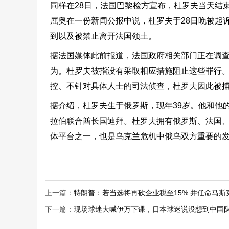
同样在28日，法国巴黎检方宣布，杜罗夫当天结
屈奥在一份新闻公报中说，杜罗夫于28日晚被起
到以及被禁止离开法国领土。
据法国媒体此前报道，法国政府相关部门正在调查
为。杜罗夫被指没有采取相应措施阻止这些罪行。巴
控、不针对具体人士的司法侦查，杜罗夫因此被
据介绍，杜罗夫生于俄罗斯，现年39岁。他和他的
拉伯联合酋长国迪拜。杜罗夫拥有俄罗斯、法国、
体平台之一，也是乌克兰危机中俄乌双方重要的
上一篇：
特朗普：若当选将再砍企业税至15% 并任命马斯
下一篇：
现场球迷大喊伊万下课，日本球迷说没想到中国