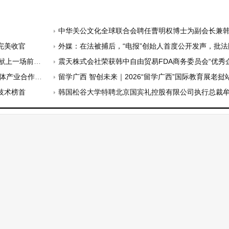
中华关公文化全球联合会聘任曹明权博士为副会长兼
完美收官
外媒：在法被捕后，“电报”创始人首度公开发声，批法国做法“令人意
有的欢笑盛宴！
震天株式会社荣获韩中自由贸易FDA商务委员会“优秀企业人奖” 正式迈向全球汽
产业合作发展
留学广西 智创未来｜2026“留学广西”国际教育展老挝站
技术榜首
韩国松谷大学特聘北京国宾礼控股有限公司执行总裁牟敦波为