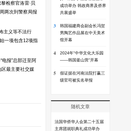
黎检察官洛雷·贝
成功举办 韩政商界及侨界
每周两次到警察局报
共襄盛举
3
韩国福建商会副会长冯贺
怖主义等不法行
男陶艺作品展在中天美术
馆开幕
始一项包含12项指
4
2024年“中华文化大乐园
——韩国釜山营”开幕
“电报”总部迁至阿
地区最主要社交媒
5
假证据在河南法院打赢三
级官司被实名举报
随机文章
法国华侨华人会第二十五届
主席团就职典礼成功举办