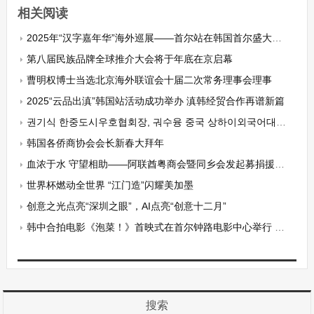
相关阅读
2025年“汉字嘉年华”海外巡展——首尔站在韩国首尔盛大开幕
第八届民族品牌全球推介大会将于年底在京启幕
曹明权博士当选北京海外联谊会十届二次常务理事会理事
2025“云品出滇”韩国站活动成功举办 滇韩经贸合作再谱新篇
권기식 한중도시우호협회장, 궈수융 중국 상하이외국어대학 공공사무대학 서기 면담
韩国各侨商协会会长新春大拜年
血浓于水 守望相助——阿联酋粤商会暨同乡会发起募捐援助香港火灾受灾同胞
世界杯燃动全世界 “江门造”闪耀美加墨
创意之光点亮“深圳之眼”，AI点亮“创意十二月”
韩中合拍电影《泡菜！》首映式在首尔钟路电影中心举行 韩国新华报等十多家华文媒体受邀观赏
搜索