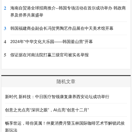
2
海南自贸港全球招商推介--韩国专场活动在首尔成功举办 韩政商
界及侨界共襄盛举
3
韩国福建商会副会长冯贺男陶艺作品展在中天美术馆开幕
4
2024年“中华文化大乐园——韩国釜山营”开幕
5
假证据在河南法院打赢三级官司被实名举报
随机文章
新时代 新科技：中日医疗智领康复康养西安论坛成功举行
创意之光点亮“深圳之眼”，AI点亮“创意十二月”
畅享世运，啡你莫属！仲夏消费月暨玉林国际咖啡艺术节解锁武侯
新玩法