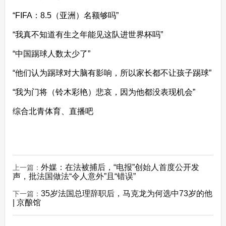
“FIFA：8.5（亚洲）名额够吗”
“我真不知道有生之年能见这队进世界杯吗”
“中国踢球人数太少了”
“他们认为踢球对大脑有影响，所以家长都不让孩子踢球”
“我为门将（铃木彩艳）悲哀，因为他都没表现机会”
综合北青体育、直播吧
外媒：在法被捕后，“电报”创始人首度公开发
上一篇：
声，批法国做法“令人意外”且“错误”
35岁法国总理辞职后，马克龙为何选中73岁的他
下一篇：
| 京酿馆