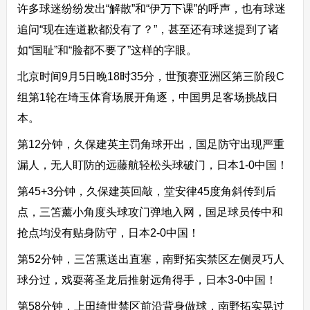
许多球迷纷纷发出“解散”和“伊万下课”的呼声，也有球迷
追问“现在连道歉都没有了？”，甚至还有球迷提到了诸
如“国耻”和“脸都不要了”这样的字眼。
北京时间9月5日晚18时35分，世预赛亚洲区第三阶段C
组第1轮在埼玉体育场展开角逐，中国男足客场挑战日
本。
第12分钟，久保建英主罚角球开出，国足防守出现严重
漏人，无人盯防的远藤航轻松头球破门，日本1-0中国！
第45+3分钟，久保建英回敲，堂安律45度角斜传到后
点，三笘薰小角度头球攻门弹地入网，国足球员传中和
抢点均没有贴身防守，日本2-0中国！
第52分钟，三笘熏送出直塞，南野拓实禁区左侧灵巧人
球分过，戏耍蒋圣龙后推射远角得手，日本3-0中国！
第58分钟，上田绮世禁区前沿背身做球，南野拓实晃过