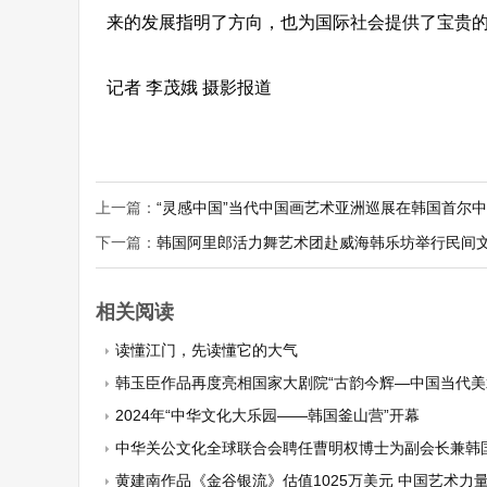
来的发展指明了方向，也为国际社会提供了宝贵
记者 李茂娥 摄影报道
上一篇：
“灵感中国”当代中国画艺术亚洲巡展在韩国首尔
下一篇：
韩国阿里郎活力舞艺术团赴威海韩乐坊举行民间
相关阅读
读懂江门，先读懂它的大气
韩玉臣作品再度亮相国家大剧院“古韵今辉—中国当代美术名家
2024年“中华文化大乐园——韩国釜山营”开幕
中华关公文化全球联合会聘任曹明权博士为副会长兼韩
黄建南作品《金谷银流》估值1025万美元 中国艺术力量闪