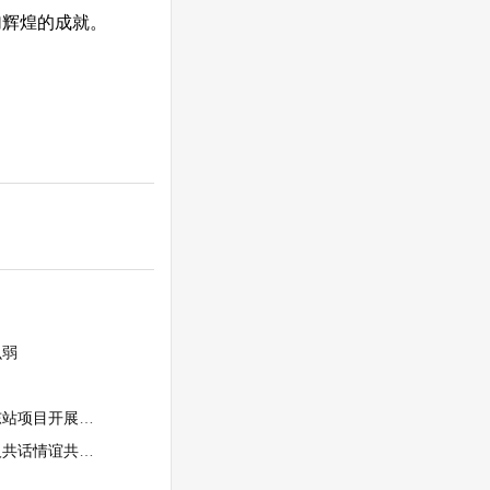
加辉煌的成就。
么弱
目开展慰问活动
情谊共谋发展