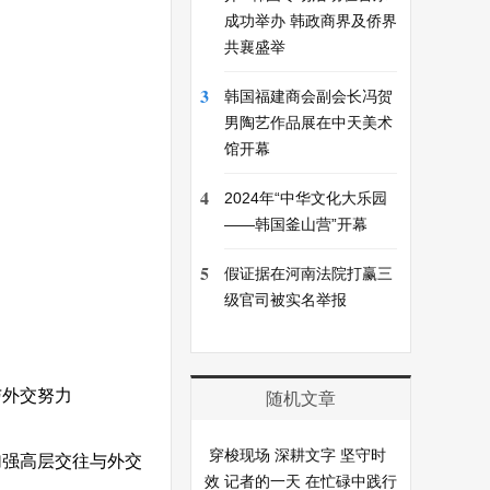
成功举办 韩政商界及侨界
共襄盛举
3
韩国福建商会副会长冯贺
男陶艺作品展在中天美术
馆开幕
4
2024年“中华文化大乐园
——韩国釜山营”开幕
5
假证据在河南法院打赢三
级官司被实名举报
与外交努力
随机文章
穿梭现场 深耕文字 坚守时
加强高层交往与外交
效 记者的一天 在忙碌中践行