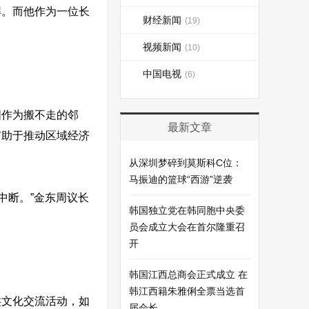
解。而他作为一位长
财经新闻
(19)
视频新闻
(10)
中国电视
(6)
国作为搬不走的邻
最新文章
有助于推动区域经济
从深圳梦碎到莫斯科C位：
马振迪的篮球“西游”逆袭
中断。”金东周议长
韩国独立党在韩同胞中央委
员会成立大会在首尔隆重召
开
韩国江西总商会正式成立 在
韩江西籍朱雅俐全票当选首
类文化交流活动，如
届会长