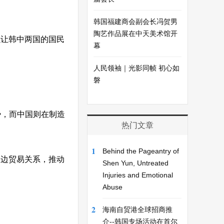
韩国福建商会副会长冯贺男
陶艺作品展在中天美术馆开
以让韩中两国的国民
幕
人民领袖｜光影同帧 初心如
磐
势，而中国则在制造
热门文章
1
Behind the Pageantry of
双边贸易关系，推动
Shen Yun, Untreated
Injuries and Emotional
Abuse
2
海南自贸港全球招商推
介--韩国专场活动在首尔