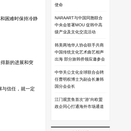
使命
NARAART与中国同胞联合
战和困难时保持冷静
中央会签署MOU 促韩中高
级产业及文化交流活动
韩美两地华人协会联手共商
中国传统文化艺术曲艺相声
出海 部分旅韩侨领应邀参会
取得新的进展和突
中华关公文化全球联合会聘
任曹明权博士为副会长兼韩
国分会会长
解与信任，就一定
江门观赏鱼首次“游”向欧盟
政企同心打通海外市场通道