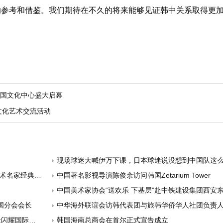
的参考和借鉴。我们期待在不久的将来能够见证韩中关系取得更
中国文化中心盛大启幕
文化艺术交流活动
现场球迷大喊伊万下课，日本球迷说没想到中国队这
经典作品展”
中国著名影视导演陈俊余访问韩国Zetarium Tower
中国美术家协会“送欢乐 下基层”赴中铁建设集团西安东站项
国分会会长
中华海外联谊会访韩代表团与旅韩华侨华人社团负责人共话
耀国际舞台
韩国海南总商会在首尔正式宣告成立