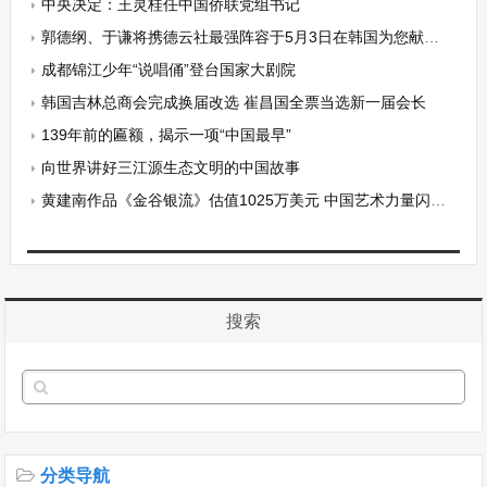
中央决定：王灵桂任中国侨联党组书记
郭德纲、于谦将携德云社最强阵容于5月3日在韩国为您献上一场前所未有的欢笑盛宴！
成都锦江少年“说唱俑”登台国家大剧院
韩国吉林总商会完成换届改选 崔昌国全票当选新一届会长
139年前的匾额，揭示一项“中国最早”
向世界讲好三江源生态文明的中国故事
黄建南作品《金谷银流》估值1025万美元 中国艺术力量闪耀国际舞台
搜索
分类导航