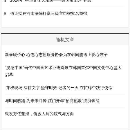
4
2024年“中华文化大乐园——韩国釜山营”开幕
5
假证据在河南法院打赢三级官司被实名举报
随机文章
新春暖侨心 心连心志愿服务协会为在韩同胞送上爱心饺子
“灵感中国”当代中国画艺术亚洲巡展在韩国首尔中国文化中心盛大
启幕
穿梭现场 深耕文字 坚守时效 记者的一天 在忙碌中践行使命
与时间赛跑 为未来冲锋 江门开年“招商热浪”澎湃奔涌
银发万亿蓝海，侨乡入局的底气与方向