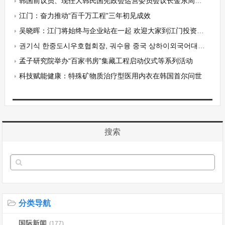
韩国前议员、现任大韩民国宪政会运营委员会议长金东周：谈促进韩中友好关系的重要性
江门：奋力推动“百千万工程”三年初见成效
吴晓晖：江门将始终与企业站在一起 欢迎大家到江门投资兴业
권기식 한중도시우호협회장, 궈수융 중국 상하이외국어대학 공공사무대학 서기 면담
孟子研究院举办“百家书房”集藏工程启动仪式等系列活动
科技赋能健康：特殊矿物质治疗型医用内衣在韩国首尔问世
搜索
分类导航
国际新闻
(177)