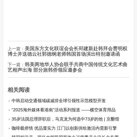
美国东方文化联谊会会长邳建新赴韩拜会曹明权
上一篇：
博士并送德云社郭德纲老师韩国首场演出特别邀请函
韩美两地华人协会联手共商中国传统文化艺术曲
下一篇：
艺相声出海 部分旅韩侨领应邀参会
相关阅读
中韩启动交通领域碳减排全球引领性示范模型开发
“2025海外媒体看港南”活动系列报道 ——横空体育用品
35岁法国总理辞职后，马克龙为何选中73岁的他 | 京酿馆
咖啡载侨情 优品显实力 江门以创新供给激活内需新引擎