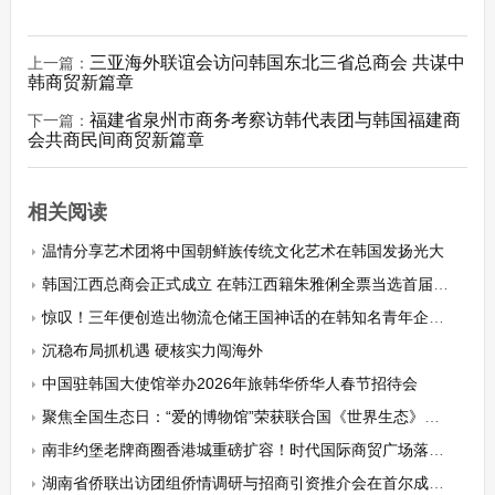
三亚海外联谊会访问韩国东北三省总商会 共谋中
上一篇：
韩商贸新篇章
福建省泉州市商务考察访韩代表团与韩国福建商
下一篇：
会共商民间商贸新篇章
相关阅读
温情分享艺术团将中国朝鲜族传统文化艺术在韩国发扬光大
韩国江西总商会正式成立 在韩江西籍朱雅俐全票当选首届会长
惊叹！三年便创造出物流仓储王国神话的在韩知名青年企业家金炫日
沉稳布局抓机遇 硬核实力闯海外
中国驻韩国大使馆举办2026年旅韩华侨华人春节招待会
聚焦全国生态日：“爱的博物馆”荣获联合国《世界生态》品牌中心荣誉单位
南非约堡老牌商圈香港城重磅扩容！时代国际商贸广场落地 创新零批一体模式激活南共体跨境商贸 拉动南非本土就业！
湖南省侨联出访团组侨情调研与招商引资推介会在首尔成功举办