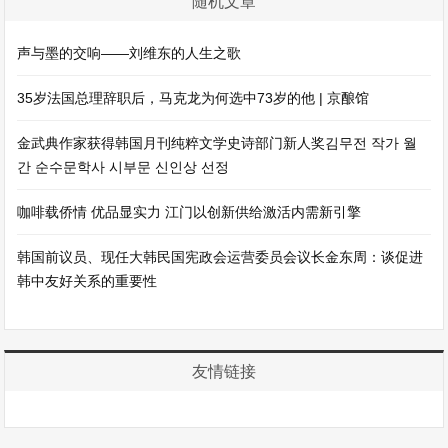
随机文章
声与墨的交响——刘维东的人生之歌
35岁法国总理辞职后，马克龙为何选中73岁的他 | 京酿馆
金武典作家获得韩国月刊纯粹文学史诗部门新人奖김무전 작가 월
간 순수문학사 시부문 신인상 선정
咖啡载侨情 优品显实力 江门以创新供给激活内需新引擎
韩国前议员、现任大韩民国宪政会运营委员会议长金东周：谈促进
韩中友好关系的重要性
友情链接