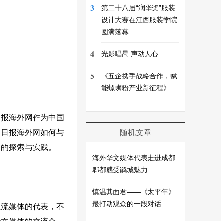
3
第二十八届“润华奖”服装
设计大赛在江西服装学院
圆满落幕
4
光影唱晑 声动人心
5
《五企携手战略合作，赋
能螺蛳粉产业新征程》
日报海外网作为中国
随机文章
民日报海外网如何与
展的探索与实践。
海外华文媒体代表走进成都
郫都感受鹃城魅力
慎温其面君——《太平年》
最打动观众的一段对话
主流媒体的代表，不