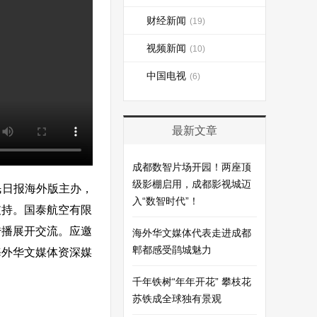
财经新闻
(19)
视频新闻
(10)
中国电视
(6)
最新文章
成都数智片场开园！两座顶
级影棚启用，成都影视城迈
人民日报海外版主办，
入“数智时代”！
支持。国泰航空有限
传播展开交流。应邀
海外华文媒体代表走进成都
郫都感受鹃城魅力
海外华文媒体资深媒
千年铁树“年年开花” 攀枝花
苏铁成全球独有景观