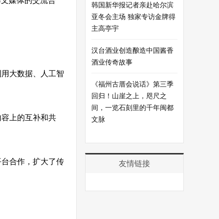
华文媒体的交流合
韩国新华报记者亲赴哈尔滨
亚冬会主场 独家专访金牌得
主高亭宇
汉台酒业创造酿造中国酱香
酒业传奇故事
利用大数据、人工智
《福州古厝会说话》第三季
回归！山崖之上，咫尺之
间，一览石刻里的千年闽都
内容上的互补和共
文脉
平台合作，扩大了传
友情链接