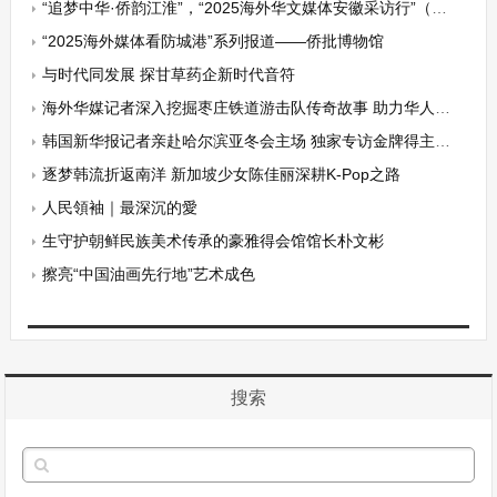
“追梦中华·侨韵江淮”，“2025海外华文媒体安徽采访行”（淮北篇）——淮北濉溪老城石板街
“2025海外媒体看防城港”系列报道——侨批博物馆
与时代同发展 探甘草药企新时代音符
海外华媒记者深入挖掘枣庄铁道游击队传奇故事 助力华人华侨铭记抗战历史 传承民族精神
韩国新华报记者亲赴哈尔滨亚冬会主场 独家专访金牌得主高亭宇
逐梦韩流折返南洋 新加坡少女陈佳丽深耕K-Pop之路
人民領袖｜最深沉的愛
生守护朝鲜民族美术传承的豪雅得会馆馆长朴文彬
擦亮“中国油画先行地”艺术成色
搜索