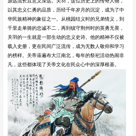
源远流长且意义深远。关羽，这位历史上的传奇人物，
以其忠义仁勇的品质，历经千年岁月的沉淀，成为了中
华民族精神的象征之一。从桃园结义时的兄弟情义，到
千里走单骑的忠诚不二，再到镇守荆州时的英勇无畏，
关羽的一生就是一部生动的忠义史诗。他的精神不仅被
载入史册，更在民间广泛流传，成为无数人敬仰和学习
的榜样。关帝庙遍布大江南北，每年的祭祀活动热闹非
凡，这些都体现了关帝文化在民众心中的深厚根基。