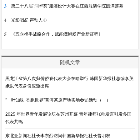
3
第二十八届“润华奖”服装设计大赛在江西服装学院圆满落幕
4
光影唱晑 声动人心
5
《五企携手战略合作，赋能螺蛳粉产业新征程》
随机文章
黑龙江省第八次归侨侨眷代表大会在哈举行 韩国新华报社总编李茂
娥以代表身份应邀出席
“一叶知味·香飘世界”普洱茶原产地实地参访活动（一）
2025 年世界青年发展论坛在苏州开幕 青年律师张帅发言引发多国
代表共鸣
东北亚新闻社社长李东烈访问韩国新华报社社长曹明权