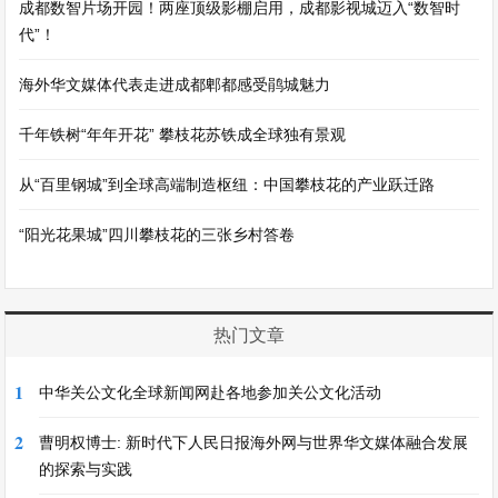
成都数智片场开园！两座顶级影棚启用，成都影视城迈入“数智时
代”！
海外华文媒体代表走进成都郫都感受鹃城魅力
千年铁树“年年开花” 攀枝花苏铁成全球独有景观
从“百里钢城”到全球高端制造枢纽：中国攀枝花的产业跃迁路
“阳光花果城”四川攀枝花的三张乡村答卷
热门文章
1
中华关公文化全球新闻网赴各地参加关公文化活动
2
曹明权博士: 新时代下人民日报海外网与世界华文媒体融合发展
的探索与实践