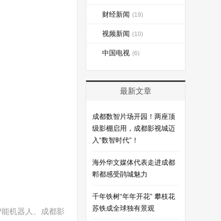
财经新闻
(19)
视频新闻
(10)
中国电视
(6)
最新文章
成都数智片场开园！两座顶
级影棚启用，成都影视城迈
入“数智时代”！
海外华文媒体代表走进成都
郫都感受鹃城魅力
千年铁树“年年开花” 攀枝花
苏铁成全球独有景观
智能机器人、成都影