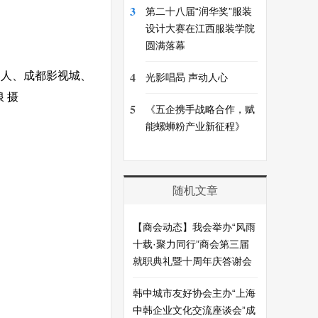
3
第二十八届“润华奖”服装
设计大赛在江西服装学院
圆满落幕
4
器人、成都影视城、
光影唱晑 声动人心
 摄
5
《五企携手战略合作，赋
能螺蛳粉产业新征程》
随机文章
【商会动态】我会举办“风雨
十载·聚力同行”商会第三届
就职典礼暨十周年庆答谢会
韩中城市友好协会主办“上海
中韩企业文化交流座谈会”成