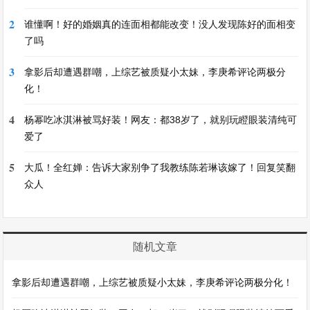
2
谁懂啊！好的婚姻真的连面相都能改变！没人发现陈好的面相变
了吗
3
拿影后却遭遇群嘲，上综艺被质疑小太妹，李庚希评论两极分
化！
4
杨幂吃冰淇淋被骂好装！网友：都38岁了，就别玩瞪眼装清纯可
爱了
5
大瓜！全红婵：告诉大家别争了我教练陈若琳该嫁了！回复笑翻
众人
随机文章
拿影后却遭遇群嘲，上综艺被质疑小太妹，李庚希评论两极分化！