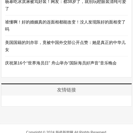
杨幂吃冰淇淋被骂好装！网友：都38岁了，就别玩瞪眼装清纯可爱
了
谁懂啊！好的婚姻真的连面相都能改变！没人发现陈好的面相变了
吗
美国国籍的刘亦菲，竟被中国外交部公开点赞：她是真正的中华儿
女
庆祝第16个“世界海员日” 舟山举办“国际海员好声音”音乐晚会
友情链接
Copyright © 2024 韩侨新闻网 All Rights Reserved.