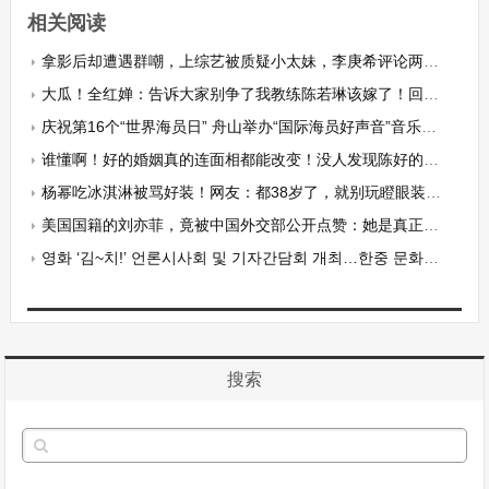
相关阅读
拿影后却遭遇群嘲，上综艺被质疑小太妹，李庚希评论两极分化！
大瓜！全红婵：告诉大家别争了我教练陈若琳该嫁了！回复笑翻众人
庆祝第16个“世界海员日” 舟山举办“国际海员好声音”音乐晚会
谁懂啊！好的婚姻真的连面相都能改变！没人发现陈好的面相变了吗
杨幂吃冰淇淋被骂好装！网友：都38岁了，就别玩瞪眼装清纯可爱了
美国国籍的刘亦菲，竟被中国外交部公开点赞：她是真正的中华儿女
영화 ‘김~치!’ 언론시사회 및 기자간담회 개최…한중 문화교류의 장 마련
搜索